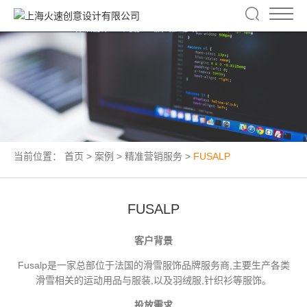
当前位置：
首页
>
案例
>
精准营销服务
>
FUSALP
FUSALP
客户背景
Fusalp是一家总部位于法国的滑雪服饰品牌服务商,主要生产各类
滑雪相关的运动用品与服装,以及羽绒服,针织衫等服饰。
投放需求